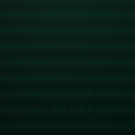
迫和快速转移球，把利物浦的防线撕裂，让对方优秀的攻防平衡体系
失效。这场胜利成为他们征服英格兰球队的经典案例之一。
---
### **8次胜利标志荣耀，也凸显惊人耐力**
在欧冠舞台上获得8次对英胜利并不是一蹴而就，而是巴黎多年持续进
步的结果。从最初偶有佳绩到逐渐稳定输出，巴黎展现出来的**战略
眼光和资源投入**值得肯定。
分析这8场胜利背后的一系列细节，不乏许多值得称道的亮点：
1. **2019年的“逆袭曼联”**
在2019赛季小组赛中，巴黎以快速的防反战术在客场击败曼联。尤其
是那场比赛，姆巴佩用无解速度完成多次关键突破，曼联的防线一度
陷入被动。这样的胜利不仅展现了巴黎球星的个人能力，也反映了球
队在面对强敌时的从容。
2. **对阵切尔西，胜率惊人**
历史数据显示，巴黎在欧冠历史上与切尔西交锋4次，取得了3胜的战