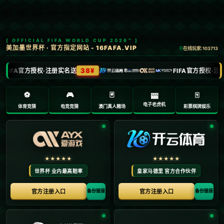
星空无限app官网
选择语言
新闻中心
8次获胜！巴黎成欧冠历史上战胜英格兰球队最多.
发布时间: 2026-02-09
**8次获胜！巴黎成欧冠历史上战胜英格兰球队最多的传奇**
在欧洲足球历史的长河中，英法两国球队的较量总是格外引人注目。
而如今，巴黎圣日耳曼（以下简称巴黎）用一次次出色的表现，书写
了自己在欧冠赛场的耀眼篇章。迄今为止，他们已经**8次击败英格兰
球队**，成为欧冠历史上战胜英格兰球队次数最多的俱乐部。一系列
的经典战役不仅为球迷们带来了惊喜，也为巴黎奠定了不可替代的历