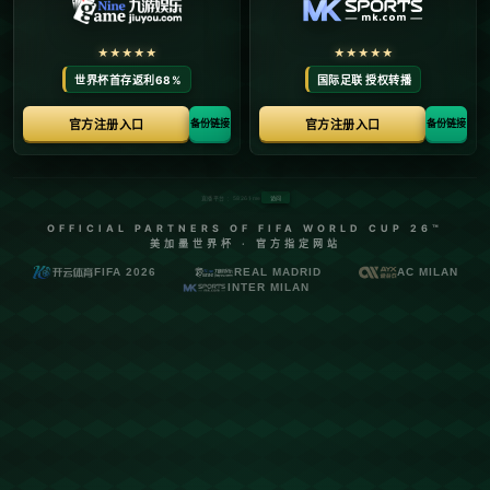
史地位。
---
### **英法大战：巴黎统治的背后逻辑**
英格兰球队以**整体协作性强、攻防节奏快**闻名，再加上英超联赛
作为世界顶级联赛的影响力，击败英格兰球队本身就意味着一定程度
的荣耀。而巴黎在这条征途中，可以说既是实力的体现，也是球队从
战术到心态的进化缩影。
过去的几年，巴黎接连在欧冠淘汰赛和小组赛中挑战英格兰劲旅，无
论是与 **曼联、切尔西** 的巅峰对决，还是面对拥有强大阵容的 **
曼城、利物浦**，巴黎都展现了其顶级豪门的风采。这不仅仅是利用
核心球员姆巴佩、内马尔等超强个人能力，更是全队配合与战术灵活
运用的成功缩影。
其中，巴黎主帅的战术调度尤为关键。对阵英格兰球队时，巴黎总是
能够以**出色的控球和快速反击**完成战术碾压。例如在2020赛季小
组赛中，巴黎对阵利物浦的比赛就堪称经典。全队通过紧密的前场压