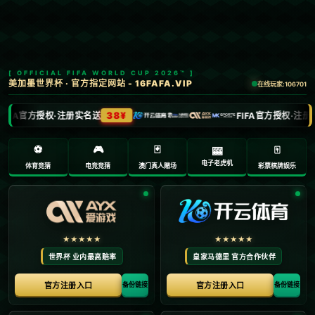
星空无限app官网
选择语言
新闻中心
29岁中场球员王成快自由转会大连英博，曾在荷兰阿贾克斯留洋.
发布时间: 2026-02-09
**29岁中场球员王成快自由转会大连英博，曾在荷兰阿贾克斯留洋：
让梦想延续的转会故事**