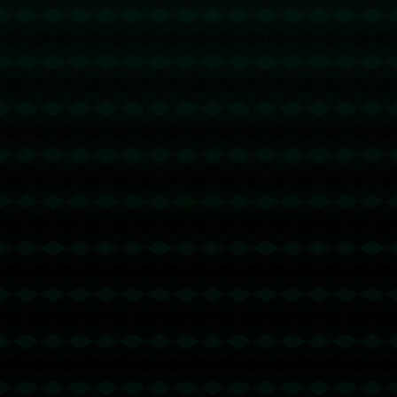
中超联赛中更具竞争力。可以预想的是，这种宝贵的留洋经验也将在
大连英博的未来战术构建中起到作用。
---
### 带来期待的未来：球员与球队的双赢局面
此次自由转会，大连英博不仅签下了一名**经验丰富、技术全面的中
场球员**，更是寄望于王成快能成为球队未来数季的精神领袖。反观
球员个人，这次选择不仅是一个职业上的回归，更是一次自我突破的
机会。在人生的关键节点，王成快极有可能通过自己的实力为中超再
镌刻一段精彩的职业故事。
---
王成快的加盟已经备受各界瞩目，而他的阿贾克斯青训背景以及中超
稳定的发挥经验，更让人对他的表现充满期待。足球不仅是团队的竞
技，更是个人梦想的绽放舞台，此番归来，王成快正以最好的方式证
明，**成熟中场的价值永不褪色**。