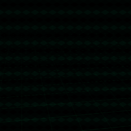
上一篇：NBA一夜｜火箭全员战湖人 杜兰特伤情披露 布朗晒新发型.
下一篇：[乒乓球]孙闻／钱天一、黄友政／孙晨获得全运会混双正赛资格.
联系我们
销售网点
留言反馈