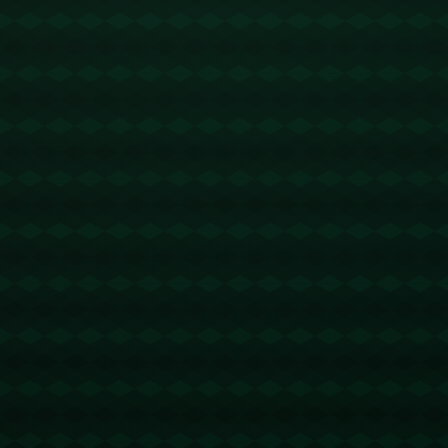
成快提供了稳定的平台，也为大连俱乐部的未来注入了新的活力。
回顾大连英博在中超的表现，他们一直希望强化中场的攻防转换能
力。然而，受限于阵容的厚度与年轻球员经验的不足，英博的中场一
直不够稳定。如今，王成快的到来无疑将是一次强有力的补充。他的
比赛经验、技术灵感以及职业精神势必会对大连英博的中场改观起到
立竿见影的效果。
**以数据为例**，在他先前效力的一家中超俱乐部中，王成快以超过
85%的传球成功率和场均3次关键传球的数据，证明了自己在控制和输
送球的能力。而且，他近几个赛季场均传球次数高于50次，这种“发动
机型”球员正是大连英博目前急需的中场指挥官。
---
### 阿贾克斯青训的印记：留洋经历带来的特殊魅力
对于王成快来说，阿贾克斯青训的背景无疑为他的职业生涯提供了独
特的色彩。作为全世界最负盛名的青训基地之一，阿贾克斯以系统化
和对细节的重视著称，其培养出的球员无不以**技术细腻、战术纪律