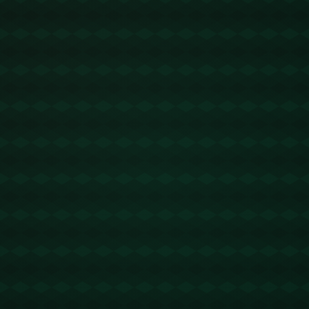
提起王成快，资深球迷绝不会陌生。这位出生在国内的优秀球员，早
年便因其**出色的控球与布局能力**脱颖而出。他是一名坚韧的中场
球员，以**技术细腻与大局观强**闻名。同时，他具备侵略性强的防
守能力，能够从后场组织进攻，往往是球队进攻的第一策动点。
然而，让王成快在球迷心中占据特殊地位的并不仅仅是他在中超联赛
中的表现，更是他曾在**荷兰阿贾克斯俱乐部青训体系**中的沉淀与
蜕变。作为荷甲豪门的青训佳作之一，王成快在外学习到了**欧洲足
球的规范化体系**与**技战术理念**，并成功将其与国内球坛发展的
实际情况相结合。这段留洋经历不仅赋予了他卓越的视野，也让他成
为新一代中场球员的楷模。
---
### 加盟大连英博：或成转折点的关键选择
**29岁，职业生涯进入关键阶段**，王成快的自由转会选择显得尤为
重要。对一名职业足球运动员尤其是中场球员而言，29岁意味着既已
过巅峰预备期，但仍有很强的竞技状态。此次加盟大连英博不仅为王