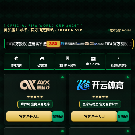
星空无限app官网
选择语言
新闻中心
[网球]ATP500鹿特丹站 梅德韦杰夫爆冷出局.
发布时间: 2026-02-09
**前言**
在世界网球的版图中，ATP500赛通常是一场强者如云、竞争激烈的赛
事。鹿特丹站作为其中一站，今年再次吸引了包括俄罗斯球员梅德韦
杰夫在内的众多顶尖选手。然而，比赛进行中却爆出一大冷门，**梅
德韦杰夫**在本次ATP500鹿特丹站意外出局，这一消息不仅让人大跌
眼镜，同时也再次引发对网球运动中不确定性的广泛探讨。