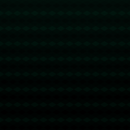
略，并制定了全国范围内的青少年培养计划。这样的努力在2014年世
界杯中以冠军身份收获成果。
**反观中国足球，目前已有不少类似的信号释放，其中涌现出来的岳
瑞杰正是一个积极的标志**。提升青训投入、创造更多实战机会、注