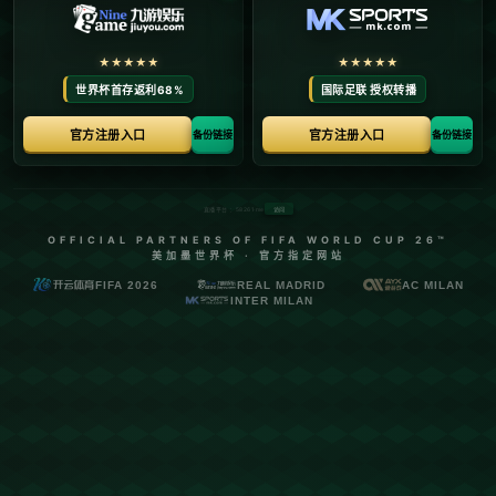
术为王是正确的方向。”这不仅是他对自己足球生涯的期待，更是对中
国足球未来发展的深刻思考。**如何培养更多优秀的后浪？中国足球
如何以技术为核心蜕变？这些问题值得我们深思**。
### **后浪推前浪：中国足球焕然新生的关键**
在岳瑞杰的观点中，“后浪推前浪”不仅仅是一种比喻，更道出了足球
发展的本质。足球是一项需要不断传承和创新的运动，年轻球员的崛