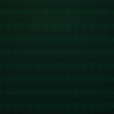
起至关重要。近年来，中国足球正逐步建立更科学的青训体系，例如
近年来成立的中国青少年足球联赛提供了更多展现天赋的舞台。**像
岳瑞杰这样的年轻球员，他们不仅天赋异禀，更在专业体系中茁壮成
长，彰显了中国足球后浪的力量。**
但要真正实现“后浪推前浪”，除了系统化的训练更之外，还需要培养
球员的拼搏精神和更好的职业态度。岳瑞杰在多次采访中提到，自己
学会了从压力中找到动力，他坚信“前浪”的经验积累可以化作“后浪”
走得更远的基石。从中国足球历史中的一些案例也可以看到，培养梯
队总是一代代接力的过程。例如，年少成名的武磊成长于上海东亚青
训体系，这为他的职业生涯打下了坚实基础。
---
### **技术为王：正确的足球发展之道**
中国足球为技术赋予了越来越高的优先级。在过去，一些人认为拼身
体、拼力量是中国足球行之有效的方式。然而，岳瑞杰坚定地认为，
“技术为王才是正确的方向”。技术型打法不仅可以提升球员的细腻