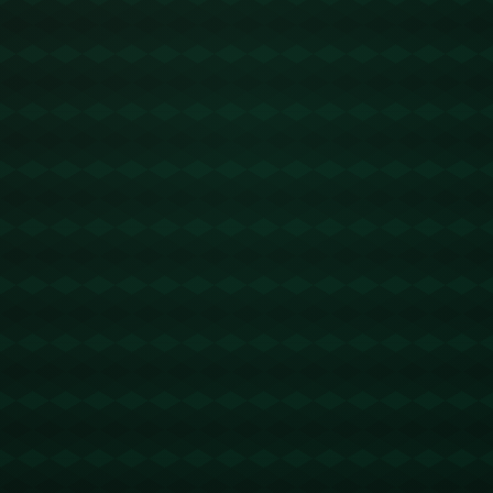
**告别仪式的温情时刻**
*山東泰山俱乐部*一直以来以其团结和睦的球队文化闻名，克雷桑在
俱乐部效力期间，展现了卓越的运动才能和不凡的领袖气质。他不仅
在比赛中为球队贡献了多个关键进球，更是用他的专业态度感染了身
边的每一个人。在告别仪式上，俱乐部高层、教练组、球员以及无数
支持者纷纷到场，**表达对这位功勋球员的感谢**。
**费莱尼的特别致意**
而在这其中，来自比利时的著名球星*费莱尼*的特别致意更是引人注
目。费莱尼在球队中以其稳健的表现和老练的经验赢得了尊重。他在
克雷桑离别之际，用中文在球衣上写下“好运，兄弟”的字样。这并非