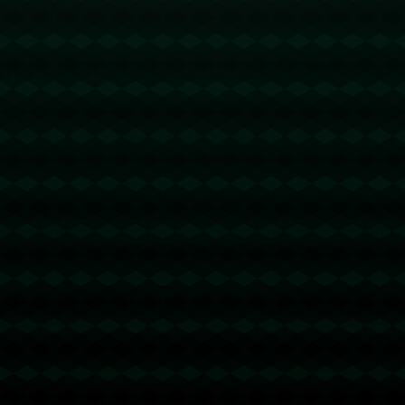
在搜索引擎优化（SEO）中，关键词的选择和运用至关重要。在这篇
文章中，“山東泰山”、“费莱尼”和“克雷桑”是核心关键词。这些关键词
不仅直接关系到事件本身，还广泛关联到足球迷和泰山粉丝的关注焦
点。通过自然融入这些关键词，文章不仅保持了流畅度，更提高了在
搜索引擎中的可见性。