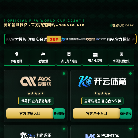
星空无限app官网
选择语言
新闻中心
塞尔：什琴斯尼已经决定与巴萨完成续约.
发布时间: 2026-02-09
**塞尔：什琴斯尼已经决定与巴萨完成续约**
近年来，欧洲足球市场上动作频繁，每一次球员的转会或续约都会在
球迷中掀起一阵波澜。近日，据相关报道，巴萨与什琴斯尼之间的续
约协议已经尘埃落定。这一消息引起了广泛关注，不仅因为什琴斯尼
在门将位置上的崇高地位，更因其决定继续效力于巴萨，这一世界顶
级俱乐部的影响力。本文将深入探讨什琴斯尼与巴萨续约的重要性及