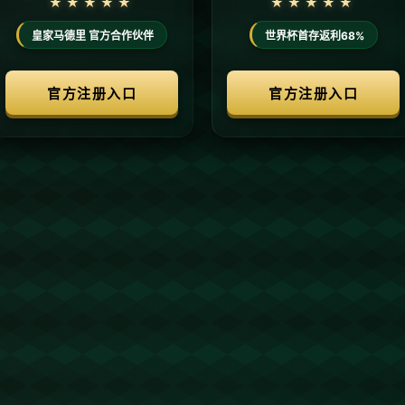
发布时间: 2026-02-0
言**
界职业高尔夫球坛，一个年轻的名字正引起广泛关注。她就是任怡嘉，这位
冠军，成为**女子中巡历史上最年轻的冠军**。她的胜利不仅刷新了赛
任怡嘉的非凡崛起**
嘉之所以能够在如此年轻的年纪获得如此成就，与她在赛场上的坚韧和专
和冷静。这次比赛，任怡嘉凭借**精准的推杆**和**稳健的长打**征
断的表现则彻底打动了观众。
高尔夫球的青春力量**
球员在职业舞台上崭露头角，正在成为一种趋势。任怡嘉的成功便是这股
生涯早期投入更多的精力于训练，并积极参加各类大赛，以快速提高自己
高尔夫青春风暴"。
女子中巡的新希望**