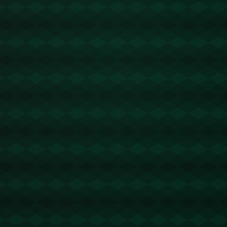
中巡历来是中国女子高尔夫球职业比赛的顶尖舞台，而任怡嘉成为其**最
女子中巡注入了新鲜血液和活力。同时，也为更多怀揣梦想的年轻选手们
实现**。
任怡嘉的成长之路**
解任怡嘉的成功之前，我们需要认识到她的不懈努力。为了提高技术和保