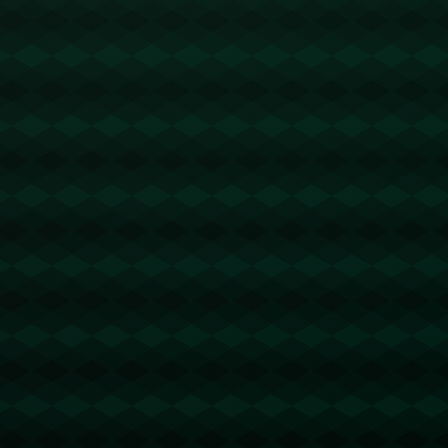
节的提升。她不但有着**超强的意志力**，还有着清晰的职业规划。**
确的指导。
从失败中汲取教训**