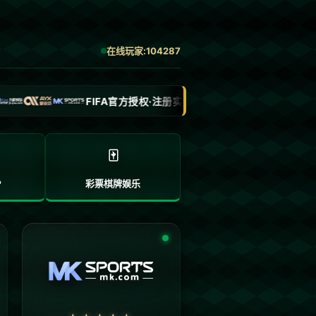
选择语言
71-6700687
们
产品中心
新闻中心
联系方式
子中巡历史上最年轻冠军.