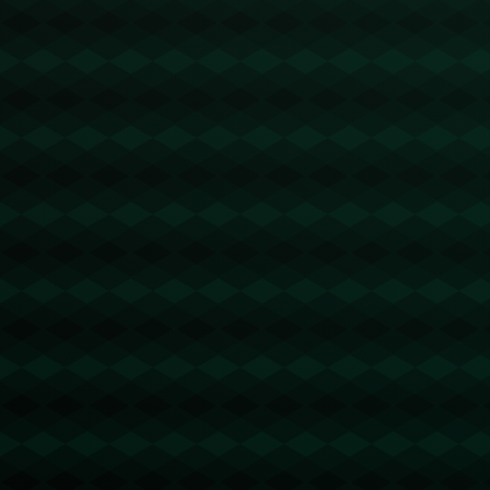
术细
与正
**