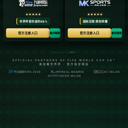
---
### **国产球员的崛起：谁是球队的中流砥柱？**
本赛季CBA联赛，愈发凸显了国产球员的重要性。在许多球队中，他
们甚至比外援更具发挥空间。本轮赛事中，我们可以看到一些本土球
员全面的能力和关键时刻的表现，堪称全场亮点。以下是几位本轮表
现优异，且强有力竞争“国产球员最佳”荣誉的核心球员。
---
### **候选分析：谁主沉浮？**
#### **1. 顾全（深圳队）——稳定得分利器**