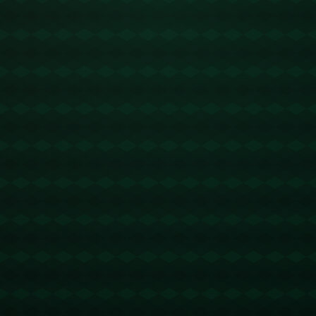
在深圳队的比赛中，顾全再次展现了他作为“一名关键得分手”的实
力。全场比赛，他高效拿下**28分7个篮板**，尤其在关键的下半场，
他屡屡用精准的三分和强势突破帮助球队稳住局势。作为一名本土前
锋，顾全在攻防两端的稳定性让人印象深刻，这样的表现，是本轮国
产球员中的一大亮点。
#### **2. 赵继伟（辽篮）——组织大师的逆袭**
辽篮本轮胜利，离不开赵继伟的精彩发挥。他不仅在控场方面展现了
**顶级后卫的掌控力**，更用实际行动证实了自己的得分能力。全场
比赛，他砍下**19分5助攻3抢断**，同时命中了几记关键三分。在球
队进入得分荒时，他总能用灵活的突破和稳健的中投带动全队士气，
作为国产球员，他在关键时刻的大心脏特质值得称道。