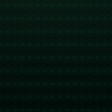
通过**综合数据与实例**，我们不难得出这样的结论：在NBA的交易
风云中，有些球员的实力和潜能始终可能被低估。然而，对他们来
说，职业生涯只会随着新的挑战而愈发成熟，他们的表现依然值得期
待。这也提醒球队管理层更需深思熟虑，在交易决策上平衡短期利益
和长期发展，避免让自己的潜在瑰宝错失。