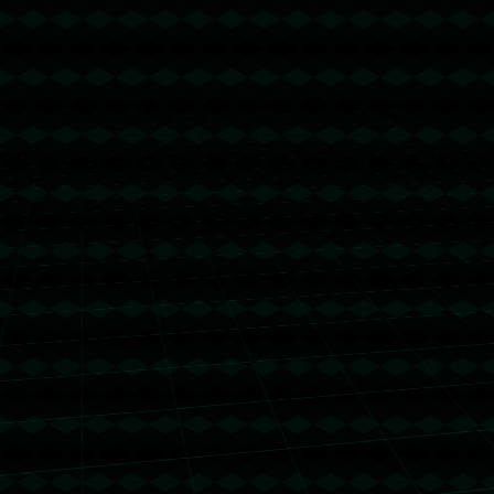
上一篇：NBA上演“矛盾”巅峰对决 雷霆主场复仇骑士.
下一篇：斯塔姆談安東尼：需加快節奏，進步一兩個檔次.
联系我们
销售网点
留言反馈