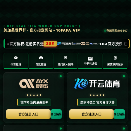
星空无限app官网
选择语言
新闻中心
惨遭交易，再见勇士！成NBA最可怜的球星，你的实力真被低估
了.
发布时间: 2026-02-09
**前言：NBA，一个充满竞争与机遇的舞台，一直以来都吸引着无数
梦想成为职业篮球运动员的年轻人。然而，在这个充满荣耀的联盟
中，不乏那些因**交易命运**而**被忽视的天才球星**。本文将聚焦
一位**在勇士队遭遇不公平对待**，最终被交易的球员，他的实力究
竟为何被低估？**