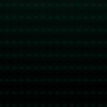
缺*。宾汉姆在世界大奖赛上的表现，正是因为他始终如一地保持良好
的心态。无论是面对逆境还是享受胜利，他都没有放松对自己的要
求。*不少年轻选手在宾汉姆身上学到，成为一名冠军不仅仅是技术卓
越，更重要的是拥有一颗时时绷紧的神经和处变不惊的心。
**结语**
宾汉姆在斯诺克世界大奖赛中的出色表现，不仅为他的职业生涯再添