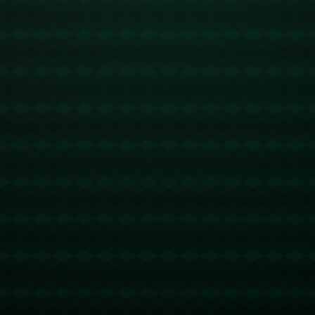
***经典对决——宾汉姆VS.奥沙利文***
在半决赛中，宾汉姆迎来了他的劲敌——*奥沙利文*。众所周知，奥
沙利文以超快的出杆速度和精准的进球闻名。然而，宾汉姆凭借冷静
的心态和缜密的战术部署，成功化解了奥沙利文的一次次威胁。“我知
道奥沙利文多么难对付，所以我一直保持专注，只想着下一个球。”宾
汉姆在赛后接受采访时表示。这场比赛成为了本届世界大奖赛的经典
之作，宾汉姆的胜利也是他职业生涯中的一大里程碑。
**技术分析：宾汉姆的致胜法宝**
*作为一名精英级的斯诺克选手，宾汉姆的成功离不开他扎实的基本功
和战术头脑*。他的长台精准度出众，这使得他在开局阶段就能占据主
动。此外，宾汉姆在围球中的*细腻操作*，让他能够稳稳地拿下关键
局分。*心理素质也是宾汉姆的一大优势*，他总能在高压力下保持冷
静，这也是他能够在强者如林的比赛中脱颖而出的原因之一。
**心理素质与胜利的关系**
*对于斯诺克选手来说，技术固然重要，但心理素质的强韧同样不可或