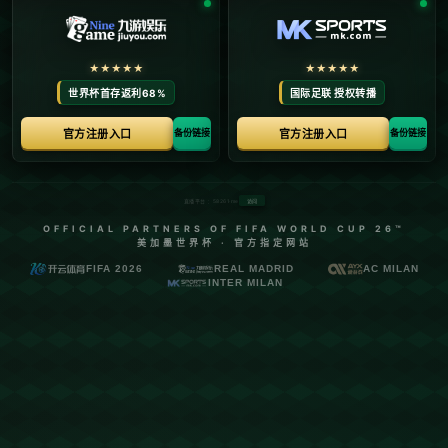
败，继续徘徊在联盟底层。
## **詹姆斯再显核心价值，24分11助攻引领胜利步伐**
尽管职业生涯已步入后期，但**勒布朗·詹姆斯**依然在赛场上保持高
效表现。在这场比赛中，詹姆斯再次证明了自己是湖人的绝对核心：
他通过精准的投篮和出色的组织能力，主导了球队的进攻节奏。全场
24分11助攻的亮眼成绩单完美展现了他的油箱里还有足够多的“燃
油”。
尤为关键的是，詹姆斯在比赛中的冷静指挥起到了关键作用。例如，
当比赛进入第二节中段，奇才一度缩小分差时，詹姆斯迅速发挥领袖
能力，通过突破造犯规及秒传队友，有效稳定了局势。这种对比赛节
奏的掌控，是湖人在纷乱局势中能够稳住优势的重要原因。