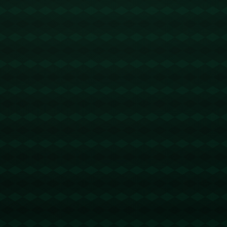
## **布朗尼逐渐融入NBA节奏，第一年即显希望**
作为詹姆斯的长子，**布朗尼·詹姆斯**从进入联盟的那一刻起就备受
瞩目。这场比赛，他替补出战，尽管上场时间有限，但依然拿到5分，
并多次贡献出色防守。首次出现在媒体的热议焦点中，布朗尼在父亲
身边不断成长。他不仅为父亲分担了部分球队压力，同时也为湖人的
未来埋下了伏笔。
布朗尼的每次得分都会引起球迷的热烈欢呼，尤其是在第三节的一记
干净利落的三分球，让人们看到了这位年轻新星未来的潜力。他的防
守表现也让人眼前一亮，一次针对奇才后卫成功的抢断更是引发了一
片叫好声。或许距离他完全适应NBA的高强度比赛节奏还有一段路要
走，但毫无疑问，布朗尼已经用一场比赛证明了自己的价值。