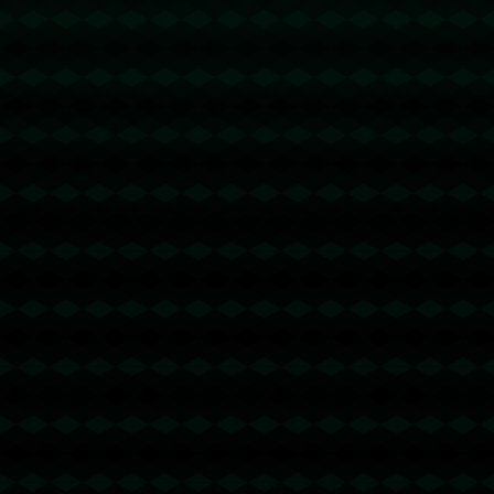
更要在心理层面重新建立信心。
## **从胜利中汲取经验，湖人展望更高目标**
在这场比赛中，**湖人队的整体配合和团队协作能力得到了充分展示
**。除了詹姆斯和布朗尼之外，其他球员的高效表现也为球队的胜利
奠定了扎实的基础。例如，浓眉哥在内线的统治力，以及外线射手的
三分威胁，都是此次大胜的重要支撑点。
对于湖人而言，这场比赛不仅仅是一场普通的胜利，更是在向全联盟
宣示，他们依然是不可忽视的存在，而布朗尼的亮相更是让人们对于
这支球队未来的多样性充满了期待。