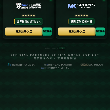
带来深远的影响，最显著的莫过于队内的核心球员——穆罕默德·萨拉
赫和维吉尔·范戴克——可能会在明年夏天以自由身离开。此情此景让
人不禁担心：利物浦是否会因此陷入沉沦？
**克洛普的影响力**
尤尔根·克洛普自2015年执掌利物浦以来，不仅为球队带来了崭新的战
术理念，还彻底改变了球队的竞技文化。他的激情、智慧和领导力深
深影响了每一位球员。正是在他的指引下，萨拉赫和范戴克等球员得
以绽放光芒。然而，随着“渣叔”离开的传闻不断出现，利物浦俱乐部
内部可能会面临动荡期，尤其是球员们的意志力和士气。
**萨拉赫和范戴克的去留问题**
*穆罕默德·萨拉赫*和*维吉尔·范戴克*可以说是利物浦崛起的关键人
物。自2017年加盟以来，萨拉赫凭借其进球能力和卓越的技术水平，
一直是英超最具威胁的攻击手之一。而范戴克，则以其稳健的防守和
领袖气质，牢固了利物浦的防线。然而，如果克洛普离开，对于这两
位球员的去留问题将成为一大悬念。**如果他们选择在明夏以自由身