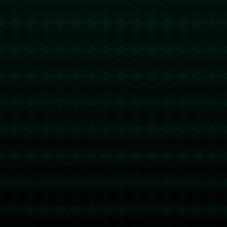
可以参考阿森纳在温格离任后的状况。作为一支曾经的豪门球队，阿
森纳在温格离开后的几年里，一直在努力重组和适应新打法。然而，
他们仍旧遭遇了长时间的不稳定和阵容上的挑战。克洛普离开后的利
物浦会不会进入类似的窘境，值得关注。
**结语**