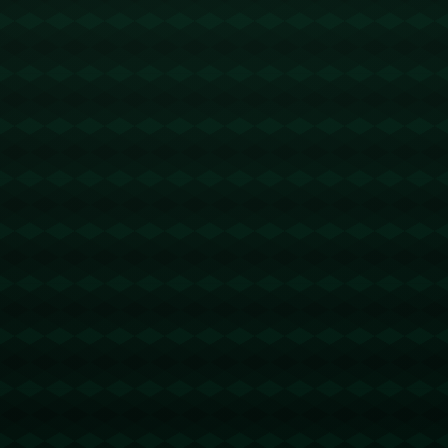
**案例分析：阿森纳的困境**