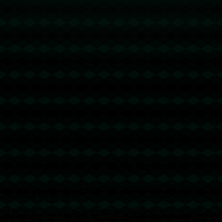
权益的呼吁。要使足球运动健康发展，裁判的责任不仅是判断对错，
更是维护游戏精神和球员安全的守护者。借鉴其他球员的经历，我们
需要不断完善裁判制度和技能培训，以应对现代足球中越来越复杂的
挑战。