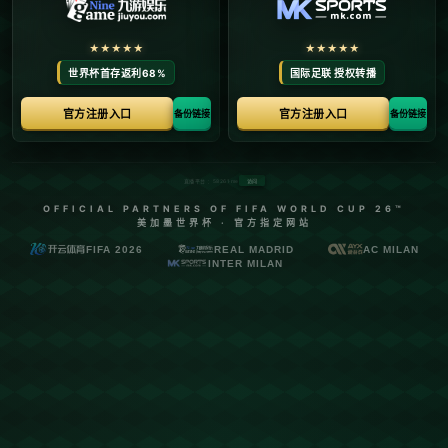
成不可逆转的伤害。
**理解裁判责任的重要性**
裁判是足球比赛中不可或缺的一部分，他们的判罚直接影响比赛的进
程和球员的安全。若没有公平公正的裁判，比赛将失去其竞技意义。*
勒沃库森总监*之所以呼吁裁判要保护球员，是因为近年来越来越多的
比赛中，比赛节奏和球员的激烈对抗中，球员安全隐患不断增加。特
别是**维尔茨**这样技术出色的球员，经常成为对手重点盯防和犯规
的目标。
**维尔茨遭遇的挑战**
**维尔茨**作为德甲联赛中备受关注的年轻才俊，他的个人能力毋庸
置疑，但也因此成为对手重点针对的对象。在几场关键比赛中，我们
不难看到，他遭遇了多次恶意犯规，这些粗野动作不仅可能导致短期
受伤，还可能对他的长期职业生涯带来威胁。这种情况下，裁判的敏
锐判罚和现场掌控能力显得尤为重要。
**现有规则与执行的差距**