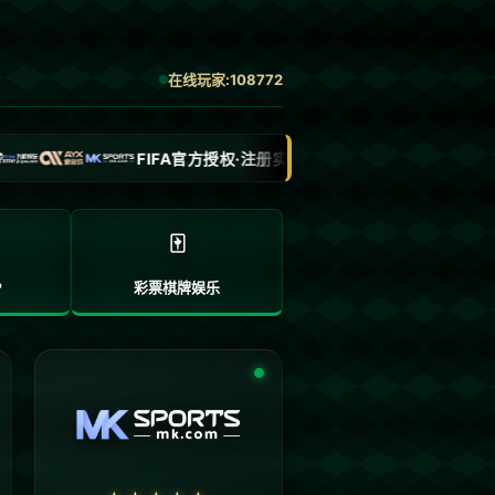
选择语言
71-6700687
们
产品中心
新闻中心
联系方式
：尤文图斯VS恩波利.