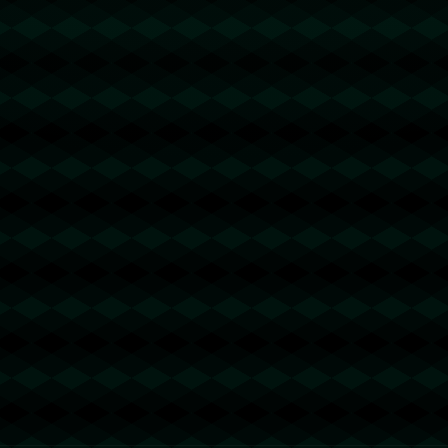
篇：追逐夢想 輸給籃網不過是常規賽 科爾不會冒險讓庫裏上場.
销售网点