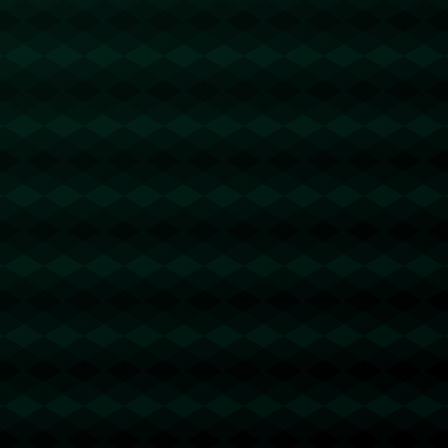
，需要更多的磨合和经验累积。恩波利的中场传控能力相对尤文
过去的五次交锋中，尤文图斯赢下了其中的四场比赛。其中
。尽管恩波利也曾爆冷，但要在尤文图斯的主场赢球难度较
建议球迷们**关注尤文图斯的主场优势**，而在进球数的
文图斯显然在多方面占据优势，但足球比赛充满变数，恩波
参考。