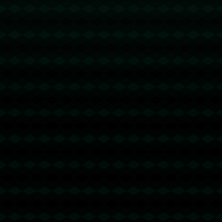
**案例：皇馬與巴塞德比如何掀起世界話題**
作為足球史上不可替代的對抗，皇馬與巴塞的每一場比賽幾乎都成為
年度焦點事件。在2010年的一次經典德比中，梅西與C羅同場較量，
而皇馬憑藉勞爾的進球逆轉巴塞，這一幕至今為人津津樂道。而另一
邊，羅納迪尼奧曾在一場德比中大秀腳法，令全場皇馬球迷起立鼓
掌。這正如傳奇表演賽所要呈現的一點——不一定是爭奪榮譽的激烈
對抗，而是追求永恒的足球藝術。
這樣的表演賽，不僅是對觀眾的回饋，也是對兩隊“德比精神”的詮釋
與延續！