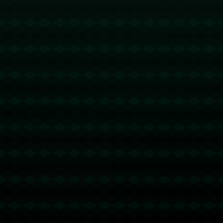
### **案例分析：遗憾落败的火箭为何输得不冤？**
火箭的失利虽令人遗憾，却暴露出一些战略性的短板。首先，火箭本
场比赛的三分命中率虽在上半场高效，但随着湖人后半场加快轮转速
度，火箭的投篮效率迅速下滑。其次，火箭往往仰仗核心球员驱动，
但本场核心遭遇严防，表现难以达到理想标准。这种单点驱动的打法
在关键比赛中会面临显著不足。
**相比之下，湖人展现出了应对困难的多样性。**即便主力被限制，
他们仍能依靠替补席发掘杀手锏。而这种战略深度正是季后赛关键比
赛中胜负天平的重要影响因素。
### **关键词强调：替补奇兵与战术调整的作用**
本场比赛是一个典型案例，展现了替补球员在球队战略中的重要性，
以及战术调整能够改变比赛方向的重要性。**湖人正是靠着奇兵的爆
发以及后半场防守压迫完成翻盘**，而火箭则暴露了轮换层级的短
板。这场比赛提醒我们，季后赛不仅是明星球员的舞台，也是各大阵
容深度的一次总考验。