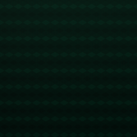
会。特别是对核心后卫的压迫，几乎让他无法像以往那样无惧防守地
撕裂对手。
3. **神兵天降的奇兵爆发：**
湖人替补席上的奇兵几乎是比赛的转折点。*重要的不仅是他的得分能
力，还在于他在防守与篮板球争夺上的全面输出*。他全场11次篮板中
的多数次来自关键时刻，为湖人成功创造了反击机会。