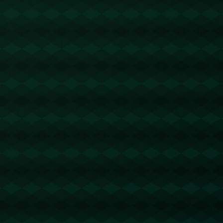
去几届国际大赛上的核心攻击点，能否在卡塔尔期间调整至