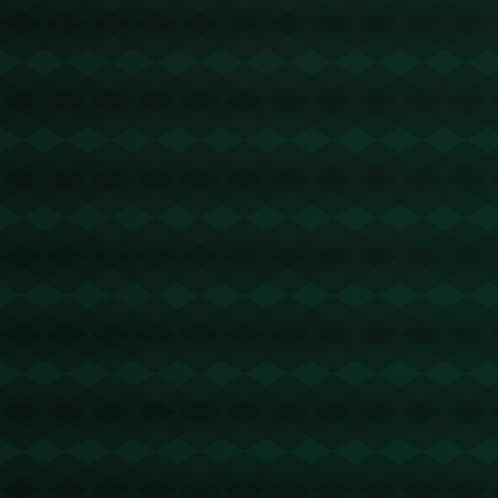
比利
军”
上“
---
##
比利
验丰
实力
但细
富，
能成