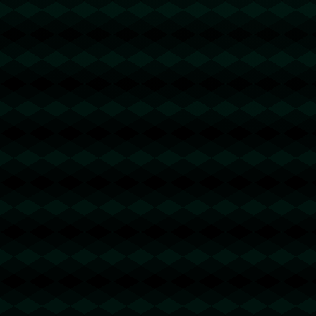
对于
队都