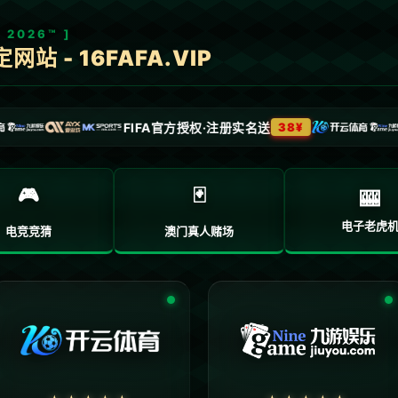
05
服务热线：
网站首页
关于我
前位置：
主页
>
新闻中心
比利時世界杯大名單 放眼突破上屆季軍成績 卡