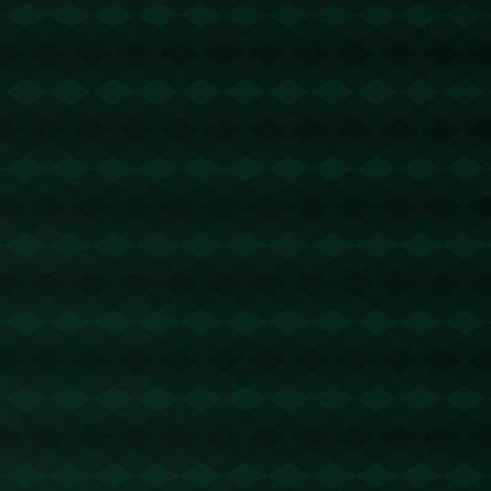
世界足坛崭露头角。从德布劳内、阿扎尔到库尔图瓦、卢卡
且平衡的阵容在世界足坛上实属罕见。然而这批球员的平均年