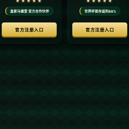
发布时间: 2026-02-0
比利时世界杯大名单：放眼突破上届季军成绩，卡塔尔将是比利时黄金一代
：
世界杯的脚步越来越近，各支国家队纷纷公布自己的参赛大名单，而备受瞩
世界杯斩获季军后，这支被誉为“黄金一代”的球队迎来了最后的荣耀窗
个舞台上，他们能否突破上一届的成绩，圆梦冠军，成为全球球迷津津乐