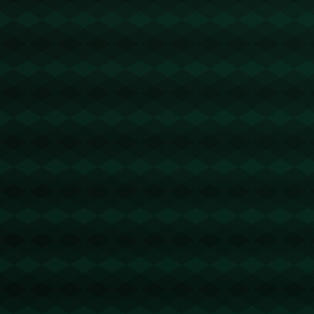
此外
最佳
---
###