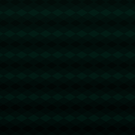
显示，“黄金一代”的光辉大多是昙花一现。例如，荷兰的黄金一代在2010
也在2018年遭遇惨败。因此，比利时必须以此为鉴，把握此次机会。*
制力将成为关键所在**。
如果他们能够在小组赛中快速找到团队节奏，在淘汰赛阶段保持心态和战术
 **总结**