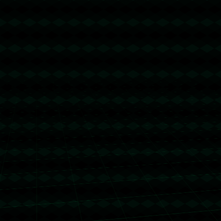
上一篇：[流言板]萨拉赫：本赛季是我最强的表现；金球奖？想先拿英超和欧冠16亮40回复.
下一篇：2024极限之地CS亚洲公开赛落幕 XO战队夺冠.
联系我们
销售网点
留言反馈