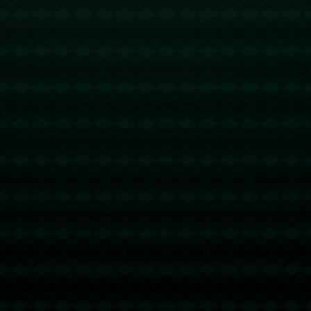
权。
在**案例分析**中，我们可以看到骑士队的一次经典反击。在第三节
的时候，随着爵士队的几次强势进攻，骑士队并没有急躁，而是稳扎
稳打地通过团队配合和精准的投篮迅速扳回比分。通过合理的球员换
位和及时的调整战术，骑士队一举反超比分，彻底瓦解了爵士队的防
线。在这个时刻，骑士队不仅依靠米切尔的灵光一现，更依赖全队的
默契配合，完美体现了球队的深度和潜力。
在这场比赛中，骑士队用他们的**团队协作**和**个人能力**再次证
明了自己在东部赛区的强大竞争力。骑士队不仅展现了他们的技术和
团结，更为整个联赛树立了一个积极的团队榜样。球队的未来值得期
待，而这场比赛将成为他们继续前行的坚实基础。