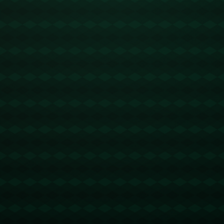
在各自的位置上发挥了重要作用。尤其是在进攻端，骑士队有多达**
六名**球员得分上双，这种集体爆发将爵士队防线多次打破。关键字
“骑士六人上双”不只是一个数据统计，而是一个对团队配合的高度赞
美。在这场比赛中，团队协作和个人天赋完美结合，使得骑士队的表
现如同一台全速运转的机器。
**多诺万·米切尔**是骑士队的进攻核心之一。他在赛场上展现出的**
敏捷和精准**，不仅仅是体现在得分上，还以敏锐的洞察力和无私的
助攻使得整个球队更加流畅。在他的引领下，骑士队保持了高效的进
攻节奏，使对手难以招架。而他的突破和投篮能力更是坚决而果断，
成为骑士队打开得分局面的一把利剑。
与此同时，**埃文·莫布利**凭借其卓越的防守能力和篮板球技术，对
爵士队的进攻形成了极大的阻碍。他不仅能够有效封锁对方的关键球
员，还在进攻端提供稳定的支持。莫布利的表现完美诠释了现代篮球
对内外线全面发展的高要求。他在比赛中通过高效的防守和进攻支
持，不断为骑士队扩大领先优势，借此骑士队得以在比赛中掌控主导