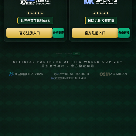
场。
**前言**：篮球迷们总是期待看到球队之间的精彩对决，但骑士队与
爵士队的这场比赛却不仅仅是简单的胜负。它展现了骑士队的深厚实
力，以及他们在关键时刻的精湛表现。
在整个比赛过程中，骑士队展现了一种特别的化学反应，每位球员都