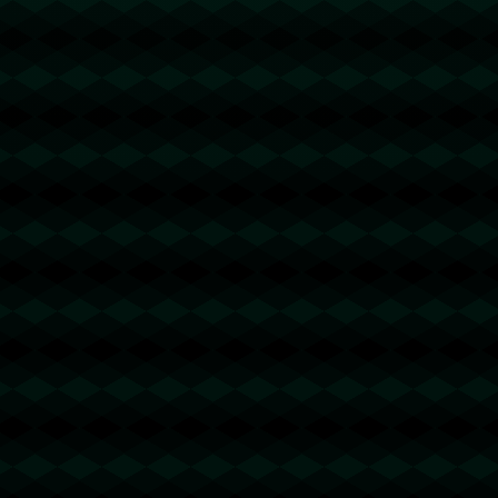
篇：CBA：四连胜 广东东阳光男篮客场120-111天津先行者男篮.
篇：中国矿业大学2024年运动训练专业招生简章.