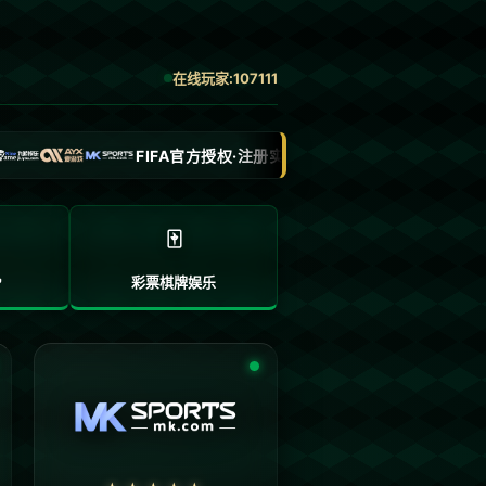
选择语言
71-6700687
们
产品中心
新闻中心
联系方式
0萬歐簽至2026年.