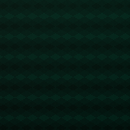
来说，不仅是增加了中场的战术深度，也显示了他们对未来的规划。他们
更多的可能性。
融视角：合约价值与市场效应*
西奥此次转会的*合同总价值*和年薪无疑提升了他的市场身价，也增加了
算是相当诱人的薪酬，尤其对于一名中场球员来说，更显得难能可贵。
巴黎圣日耳曼与他个人发展**
黎，阿森西奥将有机会与世界一流的球员们并肩作战，这对于他技艺的提
越的*训练设施和教练团队*也能帮助他更好地发挥潜力，成为球队夺冠的
例分析：成功因素*
过去那些在新球队中取得成功的转会案例，能看到一些共性因素，包括*适
新环境的能力，这为他的成功奠定了基础。此外，他所加盟的巴黎圣日耳
力。因此，我们有理由相信，这次加盟将会是阿森西奥进一步走向成功的
加盟巴黎圣日耳曼不仅是阿森西奥职业生涯的新篇章，也象征着巴黎在全
国豪门，他的表现值得所有球迷的期待。