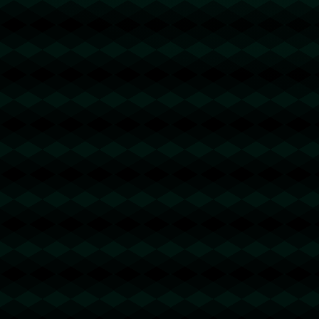
上一
下一