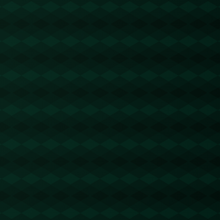
佩*这样的超级球星就是明显的例证。签下阿森西奥，对于俱