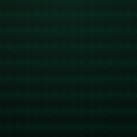
现了团队协作的重要性。
值得一提的是，天津队虽然输了比赛，但他们的表现依旧值得尊重。
核心球员多次打出亮点数据，特别是面对广东队严防死守仍然砍下高
分，显示了自己的进攻实力。这无疑让球迷们看到了天津队未来的潜
力。
#### **关键因素分析：胜负之间的细节决定**
本场比赛广东东阳光男篮能够笑到最后，**攻防两端的细节处理**起
到了关键作用。一方面，球队在面对天津队猛烈冲击时表现得非常果
断，总能在关键时刻用准确的投篮或者高效的内线得分稳住局势。另
一方面，广东队的防守强度贯穿全场，不仅限制了天津队的整体命中
率，还频频制造对手失误，将防守转化为进攻机会。而这些细节，正
是广东队四连胜的关键所在。
#### **CBA排行榜新格局形成？广东队冲击更高排名**