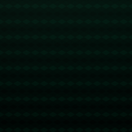
随着这一场胜利，广东队已经悄然将四连胜收入囊中，这不仅进一步
提升了全队士气，也为他们在接下来的比赛中创造了更大的动力。从
赛季初的不温不火到如今势如破竹的连胜状态，广东东阳光男篮的调
整能力和求胜欲望都令人刮目相看。与此同时，天津先行者男篮虽本
场落败，但球队的年轻球员表现依然抢眼，为以后的比赛锻炼了经
验。
#### **比赛启示：年轻队伍需要积累经验，强队保持稳健是关键**