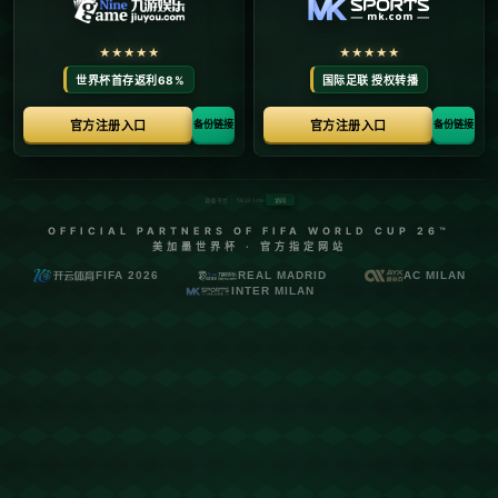
场上的经典画面之一。
#### **广东东阳光男篮强势表现的背后**
**广东东阳光男篮**一直凭借稳定的战术体系和深厚的阵容深度，稳
居联赛强队之列。本次客场作战中，虽然天津先行者男篮拥有主场优
势，但广东男篮凭借默契的配合和快速攻防转换，牢牢掌控比赛节
奏。
比赛开局阶段，天津队表现相当顽强，多次利用精准的外线投射和强
硬的篮下进攻紧咬比分。但广东队凭借**高速转换进攻**和一波三分
雨迅速拉开比分差距。广东队的球星在关键时刻多次站了出来，用个
人能力接管了比赛，带领队伍稳住局面。
#### **数据亮点：团队篮球的胜利**
比赛中，多位广东队球员表现亮眼，完美诠释了团队篮球的精髓。例
如，球队核心后卫不仅在进攻端送出多次致命助攻，还在防守端做出
了极大贡献。此外，外线射手的高效三分命中率彻底击溃了天津队的
防守阵型。本场比赛，广东男篮全队共有多达**30次助攻**，充分展